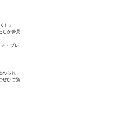
っく）」
たちが夢見
・プチ・ブレ
止められ、
にぜひご覧