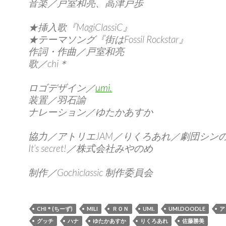
音楽／戸室和亮、高津戸歩
★挿入歌『MagiClassiC』
★テーマソング『街はFossil Rockstar』
作詞・作曲／戸室和亮
歌／chi＊
ロゴデザイン／
umi.
装置／羽石諭
ナレーション／ゆたかあすか
協力／アトリエJAM／りくろあれ／劇団シン
It’s secret!／株式会社みやのめ
制作／Gochiclassic 制作委員会
CHI＊(ちーず)
MILI
ＲＯＮ
UMI.
UMI.DOODLE
ア
グッチ
ハナ
ゆたかあすか
りくろあれ
佐藤勝美