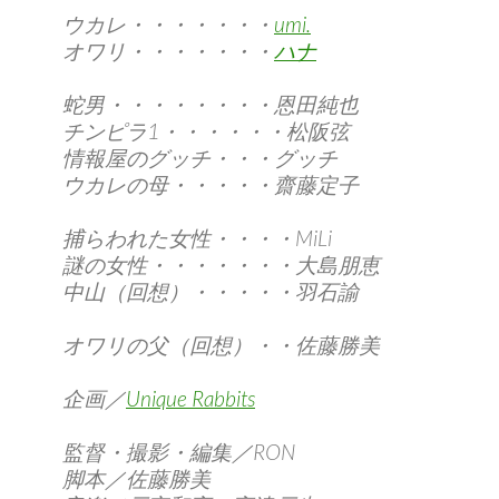
ウカレ・・・・・・・
umi.
オワリ・・・・・・・
ハナ
蛇男・・・・・・・・恩田純也
チンピラ1・・・・・・松阪弦
情報屋のグッチ・・・グッチ
ウカレの母・・・・・齋藤定子
捕らわれた女性・・・・MiLi
謎の女性・・・・・・・大島朋恵
中山（回想）・・・・・羽石諭
オワリの父（回想）・・佐藤勝美
企画／
Unique Rabbits
監督・撮影・編集／RON
脚本／佐藤勝美