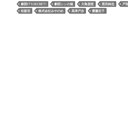
劇団IT'S SECRET!
劇団シンの箱
大島朋恵
恩田純也
戸
松阪弦
株式会社みやのめ
高津戸歩
齋藤定子