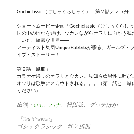
Gochiclassic（ごしっくらしっく） 第２話／２５分
ショートムービー企画「Gochiclassic（ごしっくらし
世の中の汚れを避け、ウカレながらオワリに向かう私
ていた、綺麗な世界――
アーティスト集団Unique Rabbitsが贈る、ガールズ
イブ・ストーリー！
第２話「風船」
カラオケ帰りのオワリとウカレ。見知らぬ男性に呼び
オワリは歌手にスカウトされる。。。（第一話と一緒
ください）
出演：
umi.
、
ハナ
、松阪弦、グッチほか
『Gochiclassic』
ゴシックラシック #02 風船