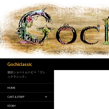
検
Gochiclassic
索
連続ショートムービー『ゴシ
ックラシック』
HOME
CAST & STAFF
STORY