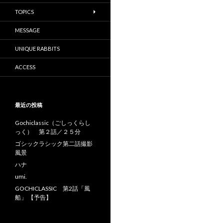
TOPICS
MESSAGE
UNIQUE RABBITS
ACCESS
最近の投稿
Gochiclassic（ごしっくらし
っく） 第２話／２５分
ゴシックラシック第二話撮影
風景
ハナ
umi.
GOCHICLASSIC 第2話「風
船」 【予告】